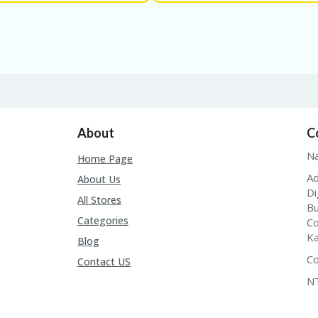
About
C
Na
Home Page
Ad
About Us
Di
All Stores
Bu
Categories
Co
Ka
Blog
Co
Contact US
N