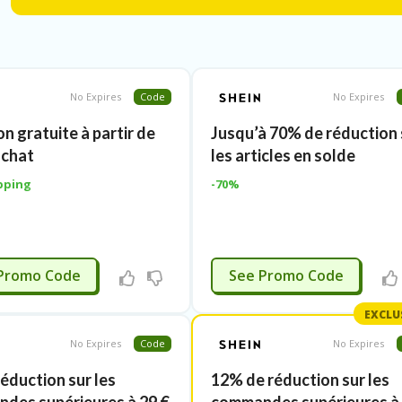
No Expires
Code
No Expires
on gratuite à partir de
Jusqu’à 70% de réduction 
achat
les articles en solde
pping
-70%
CESSAIRE
CESSAIRE
Promo Code
See Promo Code
EXCLU
No Expires
Code
No Expires
réduction sur les
12% de réduction sur les