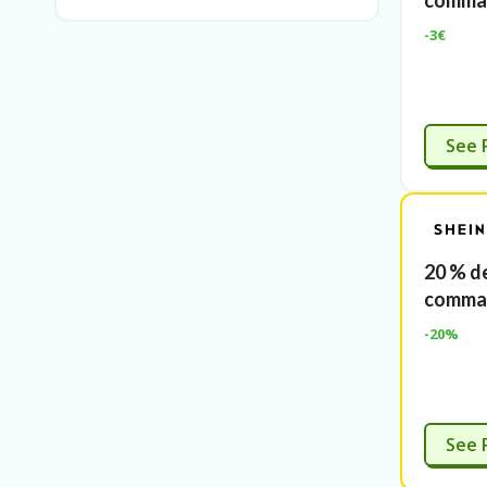
comman
-3€
P
See 
20 % de
comman
-20%
See 