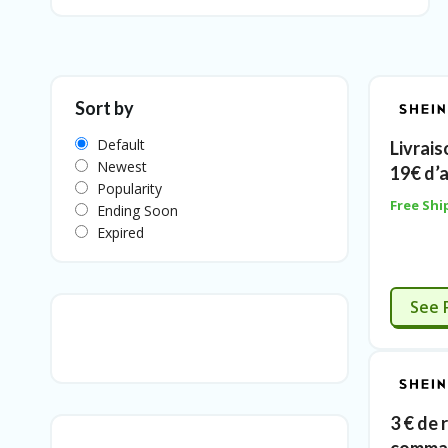
Sort by
Default
Livrais
Newest
19€ d’
Popularity
Free Shi
Ending Soon
Expired
See 
3 € de 