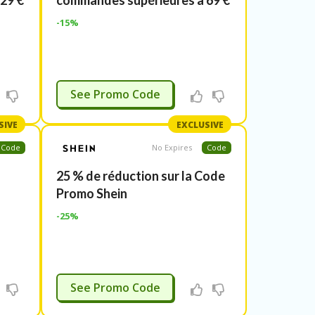
29 €
commandes supérieures à 69 €
-15%
99LAST
See Promo Code
SIVE
EXCLUSIVE
Code
No Expires
Code
25 % de réduction sur la Code
Promo Shein
-25%
99LAST
See Promo Code