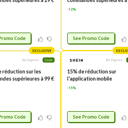
des supérieures à 29 €
commandes supérieures à 
-12%
REMIER3
99LAST
Promo Code
See Promo Code
EXCLUSIVE
EXCLU
No Expires
Code
No Expires
 réduction sur les
15% de réduction sur
des supérieures à 99 €
l’application mobile
-15%
99LAST
APPM15
Promo Code
See Promo Code